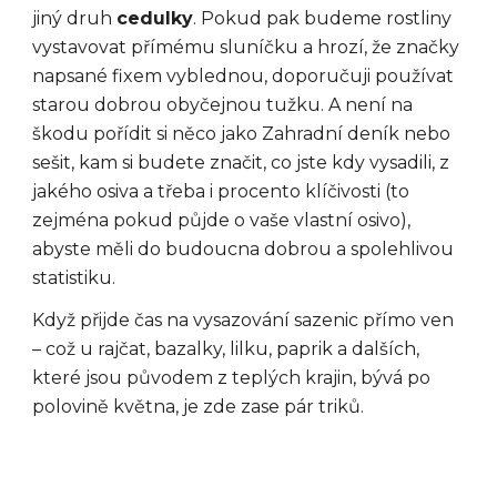
jiný druh
cedulky
. Pokud pak budeme rostliny
vystavovat přímému sluníčku a hrozí, že značky
napsané fixem vyblednou, doporučuji používat
starou dobrou obyčejnou tužku. A není na
škodu pořídit si něco jako Zahradní deník nebo
sešit, kam si budete značit, co jste kdy vysadili, z
jakého osiva a třeba i procento klíčivosti (to
zejména pokud půjde o vaše vlastní osivo),
abyste měli do budoucna dobrou a spolehlivou
statistiku.
Když přijde čas na vysazování sazenic přímo ven
– což u rajčat, bazalky, lilku, paprik a dalších,
které jsou původem z teplých krajin, bývá po
polovině května, je zde zase pár triků.