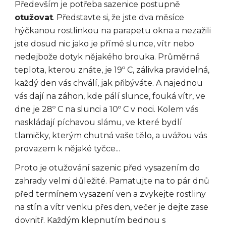
Především je potřeba sazenice postupně
otužovat
. Představte si, že jste dva měsíce
hýčkanou rostlinkou na parapetu okna a nezažili
jste dosud nic jako je přímé slunce, vítr nebo
nedejbože dotyk nějakého brouka. Průměrná
teplota, kterou znáte, je 19º C, zálivka pravidelná,
každý den vás chválí, jak přibýváte. A najednou
vás dají na záhon, kde pálí slunce, fouká vítr, ve
dne je 28º C na slunci a 10º C v noci. Kolem vás
naskládají píchavou slámu, ve které bydlí
tlamičky, kterým chutná vaše tělo, a uvážou vás
provazem k nějaké tyčce...
Proto je otužování sazenic před vysazením do
zahrady velmi důležité. Pamatujte na to pár dnů
před termínem vysazení ven a zvykejte rostliny
na stín a vítr venku přes den, večer je dejte zase
dovnitř. Každým klepnutím bednou s