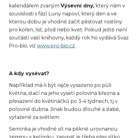
kalendářem zvaným
Výsevní dny,
který nám v
souvislosti s fází Luny napoví, který den a ve
kterou dobu je vhodné začít pěstovat rostliny
pro kořen, list, plod nebo květ. Pokud ještě není
součástí vaší knihovny, každý rok ho vydává Svaz
Pro-bio, viz
www.pro-bio.cz
.
A kdy vysévat?
Například má-li být rajče vysazeno po půli
května, stačí na jeho vysetí polovina března a
přesazení do květináčků po 3-4 týdnech, tj v
polovině dubna. Jinak budou dlouhé a slabé,
vytažené za světlem.
Semínka je vhodné sít na pěkně urovnanou
zeminu v kelímku, zasypat je třeba přes sítko