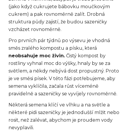
(jako když cukrujete bábovku moučkovým
cukrem) a pak rovnoměrně zalít. Drobná
struktura půdy zajistí, že budou sazeničky
vzcházet rovnoměrně.
Pro prvních pár týdnů po výsevu je vhodná
směs zralého kompostu a písku, která
neobsahuje moc živin.
Čistý kompost by
rostliny vyhnal moc do výšky, hnaly by se za
světlem, a někdy nebývá dost propustný. Proto
je ve směsi písek. V této fázi potřebujeme, aby
semena vyklíčila, začala růst víceméně
pravidelně a sazeničky se vyvíjely rovnoměrně.
Některá semena klíčí ve vlhku a na světle a
některé pidi sazeničky je jednodušší mlžit nebo
rosit, než zalévat, abychom je proudem vody
nevyplavili.