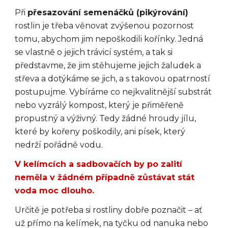
Při
přesazování semenáčků (pikýrování)
rostlin je třeba věnovat zvýšenou pozornost
tomu, abychom jim nepoškodili kořínky. Jedná
se vlastně o jejich trávicí systém, a tak si
představme, že jim stěhujeme jejich žaludek a
střeva a dotýkáme se jich, a s takovou opatrností
postupujme. Vybíráme co nejkvalitnější substrát
nebo vyzrálý kompost, který je přiměřeně
propustný a výživný. Tedy žádné hroudy jílu,
které by kořeny poškodily, ani písek, který
nedrží pořádně vodu.
V kelímcích a sadbovačích by po zalití
neměla v žádném případně zůstávat stát
voda moc dlouho.
Určitě je potřeba si rostliny dobře poznačit – ať
už přímo na kelímek, na tyčku od nanuka nebo