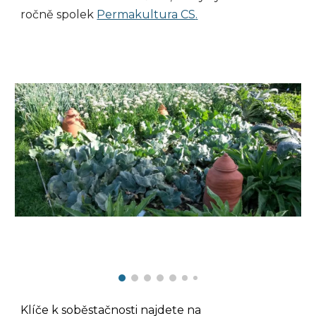
ro
čně spolek
Permakultura CS
.
Klíče k soběstačnosti n
ajdete na