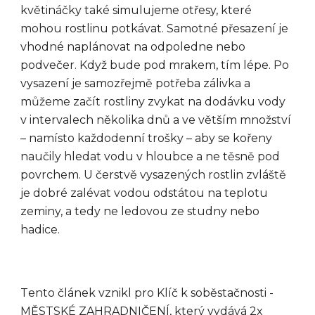
květináčky také simulujeme otřesy, které
mohou rostlinu potkávat. Samotné přesazení je
vhodné naplánovat na odpoledne nebo
podvečer. Když bude pod mrakem, tím lépe. Po
vysazení je samozřejmě potřeba zálivka a
můžeme začít rostliny zvykat na dodávku vody
v intervalech několika dnů a ve větším množství
– namísto každodenní trošky – aby se kořeny
naučily hledat vodu v hloubce a ne těsně pod
povrchem. U čerstvě vysazených rostlin zvláště
je dobré zalévat vodou odstátou na teplotu
zeminy, a tedy ne ledovou ze studny nebo
hadice.
T
ento článek vznikl pro Klíč k soběstačnosti -
MĚSTSKÉ ZAHRADNIČENÍ, který vydává 2x