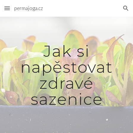
permajoga.cz
Skip to main content
Skip to navigation
Jak si
napěstovat
zdravé
sazenice