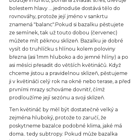
buduje imunitu, pomáhá zvládat stres, ulevuje
bolestem hlavy ….jednoduše dostává tělo do
rovnováhy, protože její jméno v sankrtu
znamená "balanc".Pokud si bazalku pěstujete
ze semínek, tak už touto dobou (červenec)
můžete mít pěknou sklizeň. Bazalku je dobré
vysít do truhlíčku s hlínou kolem poloviny
března (asi 1mm hluboko a do jemné hlíny) a po
asi měsíci přesadit do větších květináčů. Když
chceme jistou a pravidelnou sklizeň, pěstujeme
ji v květináči celý rok na okně nebo terase, a před
prvními mrazy schováme dovnitř, čímž
prodloužíme její sezónu a svoji sklizeň.
Ten květináč by měl být dostatečně velký a
zejména hluboký, protože to zaručí, že
poskytneme bazalce podobné klima, jaké má
doma.. tedy subtropy. Pokud může bazalka