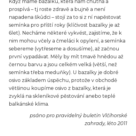
Když máme bazalku, která nám chutná a
prospívá – tj roste zdravě a bujně a není
napadena škůdci – stojí za to si z ní napěstovat
semínka pro příští roky (klíčivost bazalky je až
6let). Necháme některé vykvést, zajistíme, že k
nim mohou včely a čmeláci k opylení, a semínka
sebereme (vytřeseme a dosušíme), až začnou
první vypadávat. Měly by mít tmavě hnědou až
černou barvu a jsou celkém velká (větší, než
semínka třeba meduňky). U bazalky je dobré
osivo základem úspěchu, protože v obchodě
většinou koupíme osivo z bazalky, která je
zvyklá na skleníkové pěstování anebo teplé
balkánské klima.
psáno pro pravidelný buletin Vlčihorské
zahrady, léto 2011