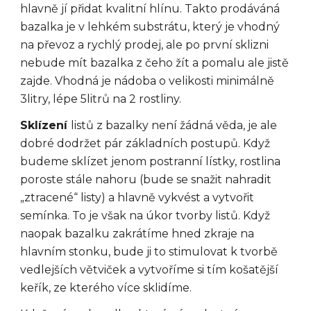
hlavně jí přidat kvalitní hlínu. Takto prodáváná
bazalka je v lehkém substrátu, který je vhodný
na převoz a rychlý prodej, ale po první sklizni
nebude mít bazalka z čeho žít a pomalu ale jistě
zajde. Vhodná je nádoba o velikosti minimálně
3litry, lépe 5litrů na 2 rostliny.
Sklízení
listů z bazalky není žádná věda, je ale
dobré dodržet pár základních postupů. Když
budeme sklízet jenom postranní lístky, rostlina
poroste stále nahoru (bude se snažit nahradit
„ztracené“ listy) a hlavně vykvést a vytvořit
semínka. To je však na úkor tvorby listů. Když
naopak bazalku zakrátíme hned zkraje na
hlavním stonku, bude ji to stimulovat k tvorbě
vedlejších větviček a vytvoříme si tím košatější
keřík, ze kterého více sklidíme.