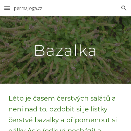
permajoga.cz
Skip to main content
Skip to navigation
Bazalka
Léto je časem čerstvých salátů a
není nad to, ozdobit si je lístky
čerstvé bazalky a připomenout si
dálky Asie (odkud pochází) a