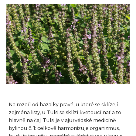
Na rozdíl od bazalky pravé, u které se sklízejí
zejména listy, u Tulsi se sklízí kvetoucí nať a to
hlavně na čaj. Tulsi je v ajurvédské medicíně
bylinou č. 1: celkově harmonizuje organizmus,