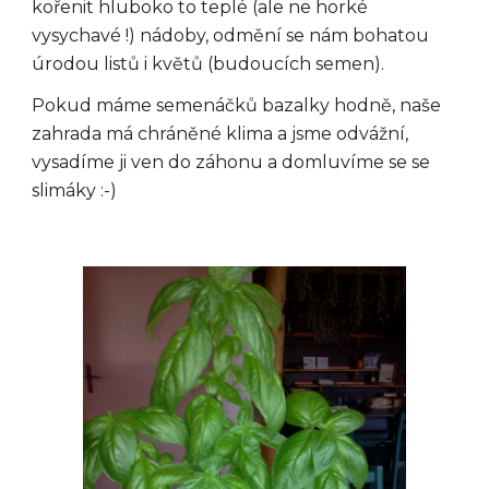
kořenit hluboko to teplé (ale ne horké
vysychavé !) nádoby, odmění se nám bohatou
úrodou listů i květů (budoucích semen).
Pokud máme semenáčků bazalky hodně, naše
zahrada má chráněné klima a jsme odvážní,
vysadíme ji ven do záhonu a domluvíme se se
slimáky :-)